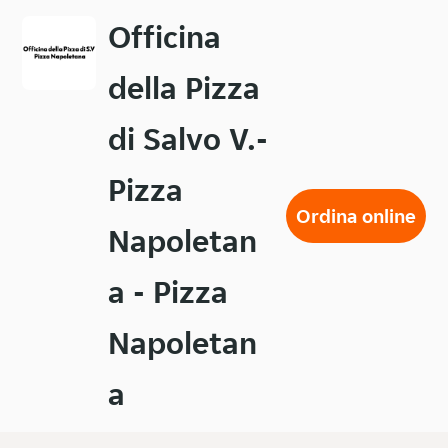
Passa
Officina
al
contenuto
della Pizza
principale
di Salvo V.-
Pizza
Ordina online
Napoletan
a - Pizza
Napoletan
a